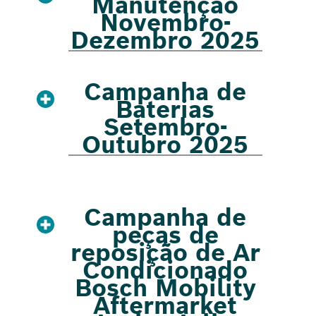
Manutenção
Novembro-
Dezembro 2025
Campanha de
Baterias
Setembro-
Outubro 2025
Campanha de
peças de
reposição de Ar
Condicionado
Bosch Mobility
Aftermarket