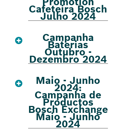
Promotion
Cafeteira Bosch
Julho 2024
Campanha
Baterias
Outubro -
Dezembro 2024
Maio - Junho
2024:
Campanha de
Productos
Bosch Exchange
Maio - Junho
2024