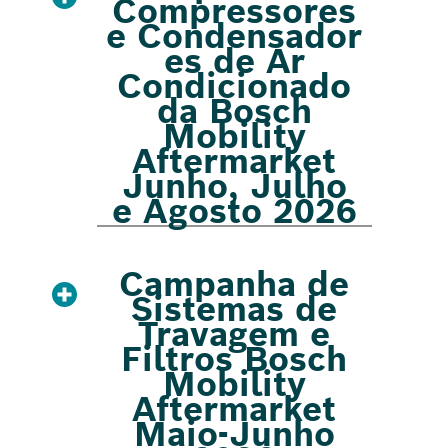
Compressores
e Condensador
es de Ar
Condicionado
da Bosch
Mobility
Aftermarket
Junho, Julho
e Agosto 2026
Campanha de
Sistemas de
Travagem e
Filtros Bosch
Mobility
Aftermarket
Maio-Junho